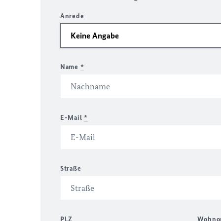
Anrede
Name
*
E-Mail
*
Straße
PLZ
Wohno