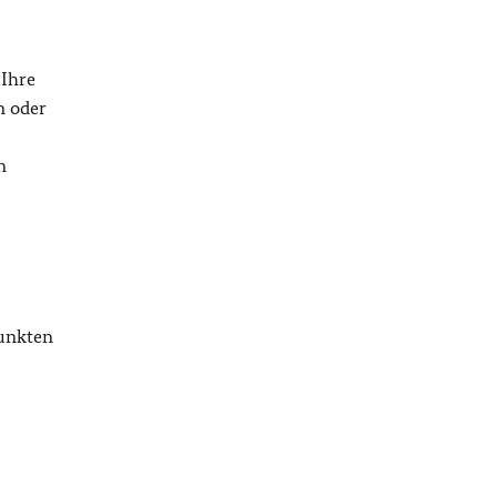
 Ihre
n oder
n
Punkten