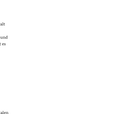
alt
 und
t es
talen