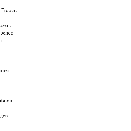
 Trauer.
ssen.
ebenen
ln.
önnen
itäten
igen